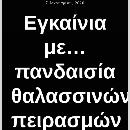
7 Ιανουαρίου, 2020
Εγκαίνια
με…
πανδαισία
θαλασσινώ
πειρασμών