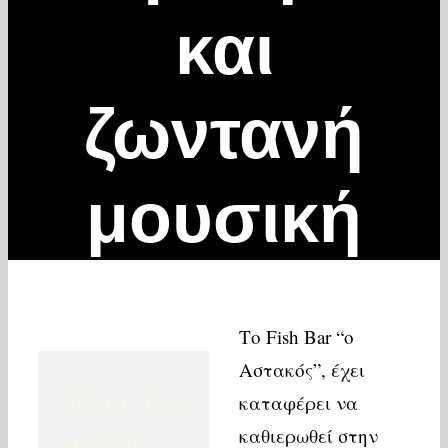
και
ζωντανή
μουσική
Το Fish Bar “ο
Αστακός”, έχει
About the
καταφέρει να
καθιερωθεί στην
author :