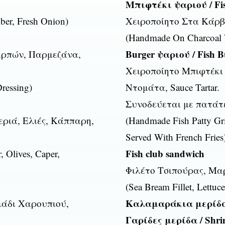
Μπιφτέκι ψαριού / Fis
ber, Fresh Onion)
Χειροποίητο Στα Κάρβ
(Handmade On Charcoal W
Burger ψαριού / Fish B
αρπών, Παρμεζάνα,
Χειροποίητο Μπιφτέκι
Dressing)
Ντομάτα, Sauce Tartar.
Συνοδεύεται με πατάτ
εριά, Ελιές, Κάππαρη,
(Handmade Fish Patty Gri
Served With French Fries
Fish club sandwich
 Olives, Caper,
Φιλέτο Τσιπούρας, Μα
(Sea Bream Fillet, Lettuc
Καλαμαράκια μερίδα τ
μάδι Χαρουπιού,
Γαρίδες μερίδα / Shri