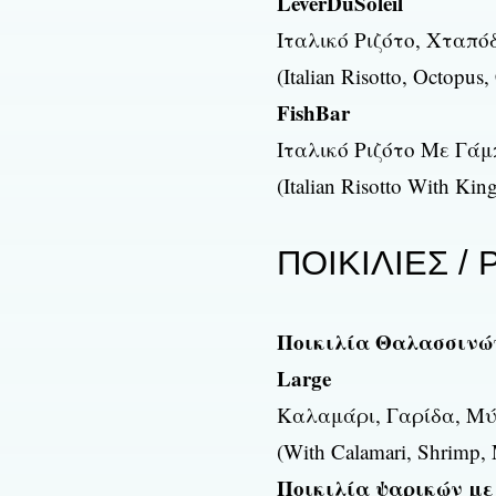
LeverDuSoleil
Ιταλικό Ριζότο, Χταπ
(Italian Risotto, Octopus
FishBar
Ιταλικό Ριζότο Με Γάμ
(Italian Risotto With Kin
ΠΟΙΚΙΛΙΕΣ /
Ποικιλία Θαλασσινών 
Large
Καλαμάρι, Γαρίδα, Μύδ
(With Calamari, Shrimp, M
Ποικιλία ψαρικών με ψη