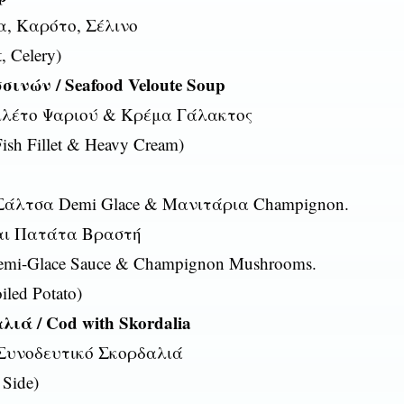
α, Καρότο, Σέλινο
t, Celery)
ινών / Seafood Veloute Soup
ιλέτο Ψαριού & Κρέμα Γάλακτος
Fish Fillet & Heavy Cream)
Σάλτσα Demi Glace & Μανιτάρια Champignon.
και Πατάτα Βραστή
 Demi-Glace Sauce & Champignon Mushrooms.
led Potato)
ά / Cod with Skordalia
Συνοδευτικό Σκορδαλιά
 Side)