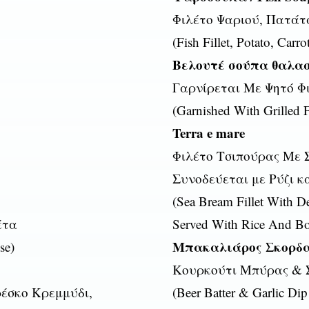
Φιλέτο Ψαριού, Πατάτ
(Fish Fillet, Potato, Carro
Βελουτέ σούπα θαλασσ
Γαρνίρεται Με Ψητό Φ
(Garnished With Grilled 
Terra e mare
Φιλέτο Τσιπούρας Με 
Συνοδεύεται με Ρύζι 
(Sea Bream Fillet With
έτα
Served With Rice And Boi
Μπακαλιάρος Σκορδαλι
se)
Κουρκούτι Μπύρας & 
ρέσκο Κρεμμύδι,
(Beer Batter & Garlic Dip