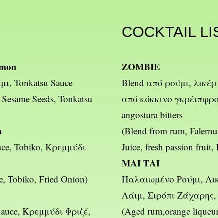
COCKTAIL LI
lmon
ZOMBIE
ι, Tonkatsu Sauce
Blend από ρούμι, λικέρ
, Sesame Seeds, Tonkatsu
από κόκκινο γκρέιπφρο
angostura bitters
a
(Blend from rum, Falernum
uce, Tobiko, Κρεμμύδι
Juice, fresh passion fruit
ΜΑΙ ΤΑΙ
e, Tobiko, Fried Onion)
Παλαιωμένο Ρούμι, Λι
Λάιμ, Σιρόπι Ζάχαρης, A
auce, Κρεμμύδι Φριζέ,
(Aged rum,orange liqueur,