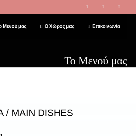
o Μενού μας
Ο Χώρος μας
Επικοινωνία
To Μενού μας
Α / MAIN DISHES
p