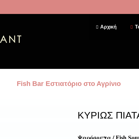
Αρχική
T
Fish Bar Εστιατόριο στο Αγρίνιο
ΚΥΡΙΩΣ ΠΙΑΤ
Ψαρόσουπα / Fish Sou