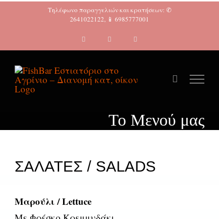
Skip
Tηλέφωνο παραγγελιών και κρατήσεων: ✆
2641022122, 📱 6985777001
to
content
To Μενού μας
ΣΑΛΑΤΕΣ / SALADS
Μαρούλι / Lettuce
Με Φρέσκο Κρεμμυδάκι